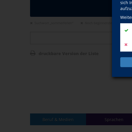
sich 
aufzu
Weite
Suchwort „sommerferien“
Noch beginnende Kurse
druckbare Version der Liste
Beruf & Medien
Sprachen