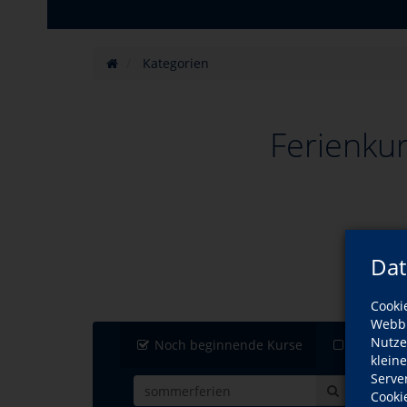
Kategorien
Ferienku
Dat
Cooki
Webbr
Nutze
Noch beginnende Kurse
buchbare
klein
Serve
Cooki