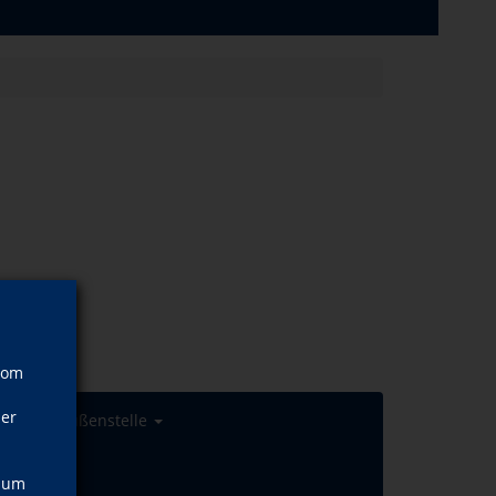
vom
ner
yp
Außenstelle
, um