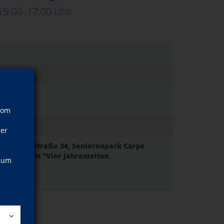
15:00–17:00 Uhr
rke
1.07.2026
hr
vom
ner
Dresdner Straße 34, Seniorenpark Carpe
-Restaurant "Vier Jahreszeiten
, um
raße 34
n