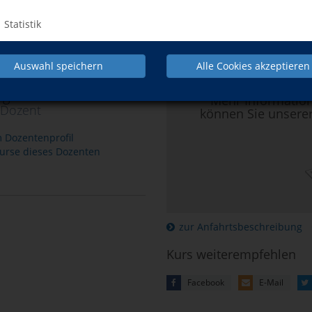
esdner Str. 34 im Clubraum.
Kursort
Statistik
Hier klicken, 
Auswahl speichern
Alle Cookies akzeptieren
lger Birke
Mehr Informatio
Dozent
können Sie unsere
 Dozentenprofil
urse dieses Dozenten
zur Anfahrtsbeschreibung
Kurs weiterempfehlen
Facebook
E-Mail