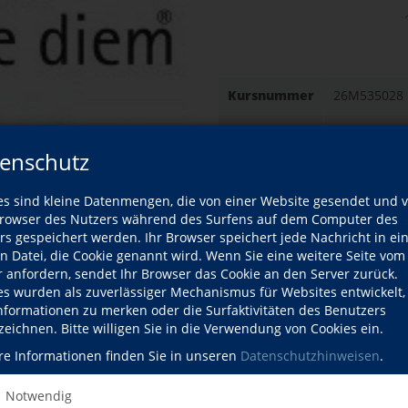
Kursnummer
26M535028
Dozent
Holger Bi
enschutz
Datum
Mittwoch, 0
15:00–17:00 U
Medien entwickeln sich
es sind kleine Datenmengen, die von einer Website gesendet und 
nheiten an und unsere
owser des Nutzers während des Surfens auf dem Computer des
Gebühr
kostenlos
n wir zum Beispiel das
rs gespeichert werden. Ihr Browser speichert jede Nachricht in ei
en Datei, die Cookie genannt wird. Wenn Sie eine weitere Seite vom
amms ohne Rückkanal, das
Ort
Meißen, 
r anfordern, sendet Ihr Browser das Cookie an den Server zurück.
nsumiert wird, kommt
Diem, Cafe
es wurden als zuverlässiger Mechanismus für Websites entwickelt
 und ist nicht mehr
Dresdner St
Informationen zu merken oder die Surfaktivitäten des Benutzers
nd Gemeinsamkeiten und
0662 Meiße
zeichnen. Bitte willigen Sie in die Verwendung von Cookies ein.
dien und welche Vor- und
re Informationen finden Sie in unseren
Datenschutzhinweisen
.
utzen?
Kursdetails drucken
che Landesmedienanstalt, SLM
Notwendig