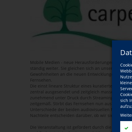
Dat
Mobile Medien - neue Herausforderungen! Soziale 
Cooki
ständig weiter. Sie gleichen sich an unsere Gewoh
Webbr
Gewohnheiten an die neuen Entwicklungen. Nehme
Nutze
Fernsehen.
klein
Die einst lineare Struktur eines kuratierten Progr
Serve
zentral ausgesendet und zeitgleich massenhaft ko
Cooki
zunehmend unter Druck durch Streaming-Angebote
sich 
zeitgemäß. Stirbt das Fernsehen nun aus? Was si
aufzu
Unterschiede der beiden audiovisuellen Massenme
Weite
Nachteile entscheiden darüber, ob wir sie fortan n
Die Veranstaltung ist gefördert durch die Sächsis