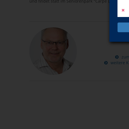
und findet statt im Seniorenpark "Carpe Diem", Dr
Ho
zum
weitere K