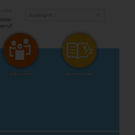
-LOGIN
etter
erruf
GESELLSCHAFT
GRUNDBILDUNG