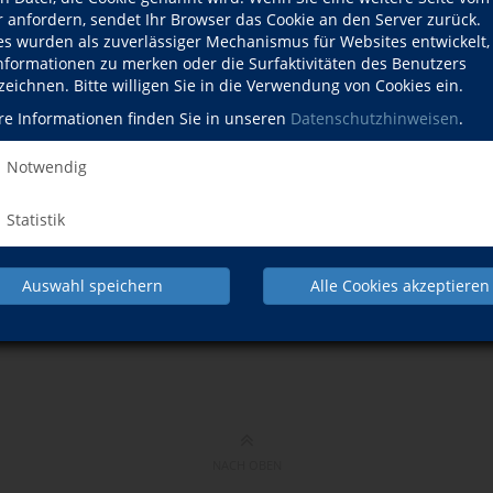
r anfordern, sendet Ihr Browser das Cookie an den Server zurück.
es wurden als zuverlässiger Mechanismus für Websites entwickelt
Informationen zu merken oder die Surfaktivitäten des Benutzers
zeichnen. Bitte willigen Sie in die Verwendung von Cookies ein.
nen Vertrag
re Informationen finden Sie in unseren
Datenschutzhinweisen
.
efüllt werden.
Notwendig
erarbeitung gemäß unseren
Datenschutzbestimmungen
einverstanden.
Statistik
Auswahl speichern
Alle Cookies akzeptieren
NACH OBEN