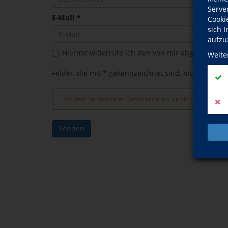
Serve
E-Mail *
Cooki
sich 
aufzu
Hiermit widerrufe ich den von mir abgeschlosse
Weite
Felder, die mit * gekennzeichnet sind, müssen ausg
Mit dem Senden Ihrer Daten erklären Sie sich mit der V
Senden