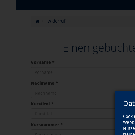
Widerruf
Einen gebucht
Vorname *
Nachname *
Dat
Kurstitel *
Cooki
Webbr
Kursnummer *
Nutze
klein