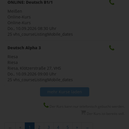
ONLINE: Deutsch B1/1
Meißen
Online-Kurs
Online-Kurs
Do., 10.09.2026
08:30 Uhr
25 vhs_courseListingMobile_dates
Deutsch Alpha 3
Riesa
Riesa
Riesa, Klötzerstraße 27, VHS
Do., 10.09.2026
09:00 Uhr
25 vhs_courseListingMobile_dates
mehr Kurse laden
Der Kurs kann nur telefonisch gebucht werden.
Der Kurs ist bereits voll.
←
«
1
2
3
4
5
»
→