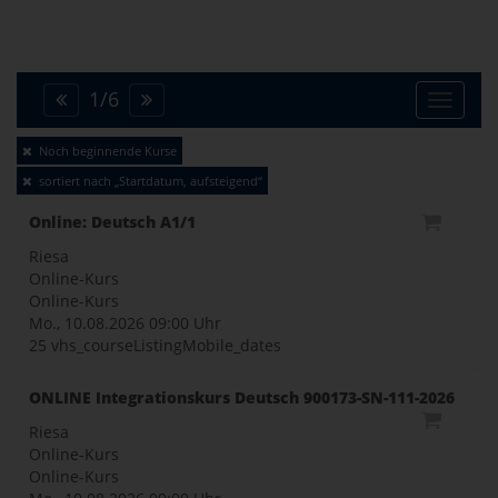
1
/
6
Toggle
Noch beginnende Kurse
sortiert nach „Startdatum, aufsteigend“
naviga
Online: Deutsch A1/1
Riesa
Online-Kurs
Online-Kurs
Mo., 10.08.2026
09:00 Uhr
25 vhs_courseListingMobile_dates
ONLINE Integrationskurs Deutsch 900173-SN-111-2026
Riesa
Online-Kurs
Online-Kurs