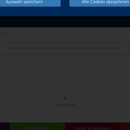
Auswahl speichern
Alle Cookies akzeptieren
eigend“
Es konnten keine zum Suchwort passenden Kurse gefunden werden.
NACH OBEN
Gesundheit
Kultur & Gestalten