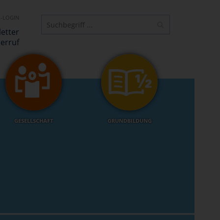
-LOGIN
etter
erruf
GESELLSCHAFT
GRUNDBILDUNG