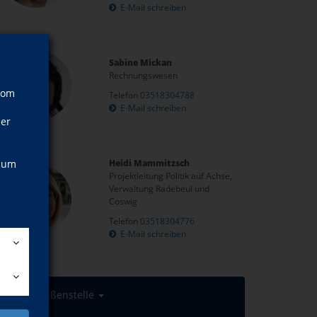
E-Mail schreiben
Sabine Mickan
Rechnungswesen
vom
Telefon
03518304788
E-Mail schreiben
ner
, um
Heidi Mammitzsch
Projektleitung Politik auf Achse,
Verwaltung Radebeul und
Coswig
Telefon
03518304776
E-Mail schreiben
yp
Außenstelle