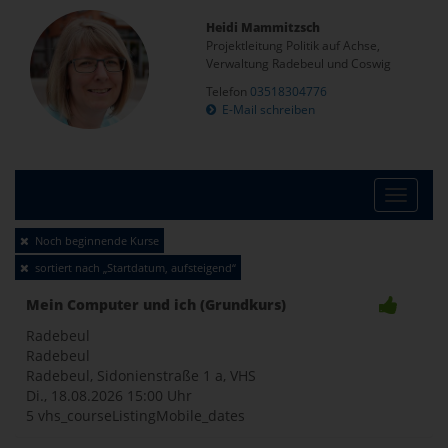
Heidi Mammitzsch
Projektleitung Politik auf Achse,
Verwaltung Radebeul und Coswig
Telefon
03518304776
E-Mail schreiben
Toggle
Noch beginnende Kurse
sortiert nach „Startdatum, aufsteigend“
naviga
Mein Computer und ich (Grundkurs)
Radebeul
Radebeul
Radebeul, Sidonienstraße 1 a, VHS
Di., 18.08.2026
15:00 Uhr
5 vhs_courseListingMobile_dates