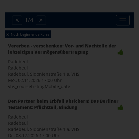
1
/
4
Toggle
Noch beginnende Kurse
naviga
Vererben - verschenken: Vor- und Nachteile der
lebzeitigen Vermögensübertragung
Radebeul
Radebeul
Radebeul, Sidonienstraße 1 a, VHS
Mo., 02.11.2026
17:00 Uhr
vhs_courseListingMobile_date
Den Partner beim Erbfall absichern! Das Berliner
Testament: Pflichtteil, Bindung
Radebeul
Radebeul
Radebeul, Sidonienstraße 1 a, VHS
Di., 08.12.2026
17:00 Uhr