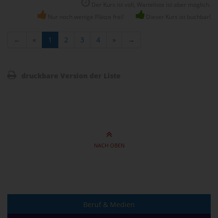
Der Kurs ist voll, Warteliste ist aber möglich.
Nur noch wenige Plätze frei!
Dieser Kurs ist buchbar!
←
«
1
2
3
4
»
→
druckbare Version der Liste
NACH OBEN
Beruf & Medien