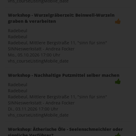
vhs_courseListingMobile_date
Workshop - Wurzelgräberzeit: Beinwell-Wurzeln
graben & verarbeiten
Radebeul
Radebeul
Radebeul, Mittlere Bergstraße 11, "sinn für sinn"
SINNeswerkstatt - Andrea Focker
Mo., 05.10.2026
17:00 Uhr
vhs_courseListingMobile_date
Workshop - Nachhaltige Putzmittel selber machen
Radebeul
Radebeul
Radebeul, Mittlere Bergstraße 11, "sinn für sinn"
SINNeswerkstatt - Andrea Focker
Di., 03.11.2026
17:00 Uhr
vhs_courseListingMobile_date
Workshop: Ätherische Öle - Seelenschmeichler oder
sinnliche Verführer?