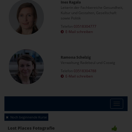
Ines Ragala
Leiterin der Fachbereiche Gesundheit,
Kultur und Gestalten, Gesellschaft
sowie Politik
Telefon
03518304777
E-Mail schreiben
Ramona Schelzig
Verwaltung Radebeul und Coswig
Telefon
03518304788
E-Mail schreiben
Toggle
Noch beginnende Kurse
naviga
Lost Places Fotografie