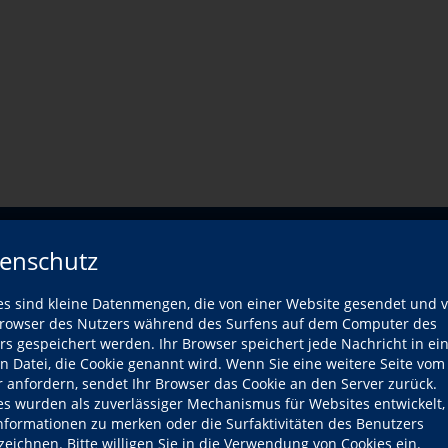
enschutz
 Kurse
Zeiten
Orte
Veranstaltungsort
Kurs-T
es sind kleine Datenmengen, die von einer Website gesendet und 
owser des Nutzers während des Surfens auf dem Computer des
rs gespeichert werden. Ihr Browser speichert jede Nachricht in ei
en Datei, die Cookie genannt wird. Wenn Sie eine weitere Seite vom
r anfordern, sendet Ihr Browser das Cookie an den Server zurück.
es wurden als zuverlässiger Mechanismus für Websites entwickelt
Informationen zu merken oder die Surfaktivitäten des Benutzers
eigend“
zeichnen. Bitte willigen Sie in die Verwendung von Cookies ein.