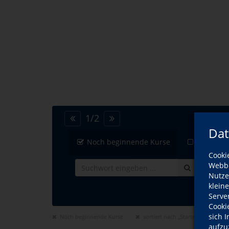
1
/
2
Dat
Noch beginnende Kurse
buchbare
Cooki
Webbr
Nutze
klein
Serve
Cooki
sich 
Noch beginnende Kurse
sortiert nach „Startdatum, aufst
aufzu