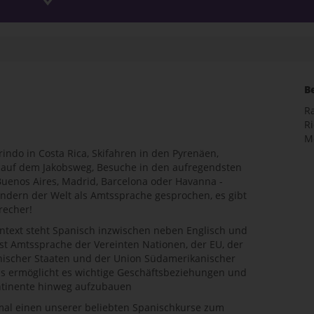
B
R
R
M
indo in Costa Rica, Skifahren in den Pyrenäen,
 auf dem Jakobsweg, Besuche in den aufregendsten
Buenos Aires, Madrid, Barcelona oder Havanna -
ändern der Welt als Amtssprache gesprochen, es gibt
recher!
ontext steht Spanisch inzwischen neben Englisch und
ist Amtssprache der Vereinten Nationen, der EU, der
nischer Staaten und der Union Südamerikanischer
us ermöglicht es wichtige Geschäftsbeziehungen und
ontinente hinweg aufzubauen
lemal einen unserer beliebten Spanischkurse zum