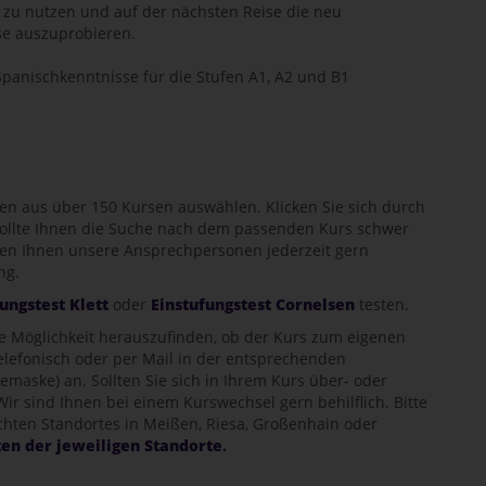
e zu nutzen und auf der nächsten Reise die neu
e auszuprobieren.
panischkenntnisse für die Stufen A1, A2 und B1
en aus über 150 Kursen auswählen. Klicken Sie sich durch
Sollte Ihnen die Suche nach dem passenden Kurs schwer
tehen Ihnen unsere Ansprechpersonen jederzeit gern
ng.
ungstest Klett
oder
Einstufungstest Cornelsen
testen.
te Möglichkeit herauszufinden, ob der Kurs zum eigenen
telefonisch oder per Mail in der entsprechenden
emaske) an. Sollten Sie sich in Ihrem Kurs über- oder
Wir sind Ihnen bei einem Kurswechsel gern behilflich. Bitte
chten Standortes in Meißen, Riesa, Großenhain oder
ten der jeweiligen Standorte
.