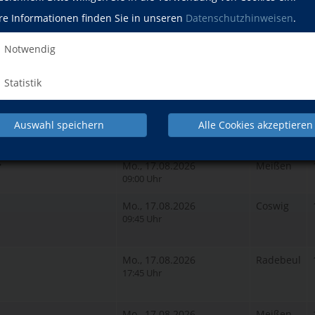
re Informationen finden Sie in unseren
Datenschutzhinweisen
.
Wann?
Wo?
Notwendig
 Festigung der
Mo., 10.08.2026
Radebeul
18:00 Uhr
Statistik
anisch
Mo., 17.08.2026
Coswig
Auswahl speichern
Alle Cookies akzeptieren
08:00 Uhr
r
Mo., 17.08.2026
Meißen
09:00 Uhr
Mo., 17.08.2026
Coswig
09:45 Uhr
Mo., 17.08.2026
Radebeul
17:45 Uhr
Mo., 17.08.2026
Meißen