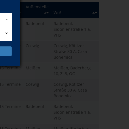
Außenstelle
Termine
Wo?
5 Termine
Radebeul
Radebeul,
Sidonienstraße 1 a,
VHS
15 Termine
Coswig
Coswig, Kötitzer
Straße 30 A, Casa
Bohemica
15 Termine
Meißen
Meißen, Baderberg
10, Zi.3, OG
15 Termine
Coswig
Coswig, Kötitzer
Straße 30 A, Casa
Bohemica
15 Termine
Radebeul
Radebeul,
Sidonienstraße 1 a,
VHS
15 Termine
Meißen
Meißen, Baderberg