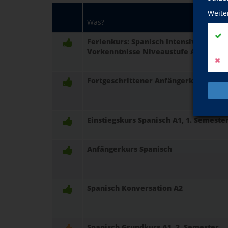
Weite
Was?
Ferienkurs: Spanisch Intensivkurs zur
Vorkenntnisse Niveaustufe A1
Fortgeschrittener Anfängerkurs A2 Sp
Einstiegskurs Spanisch A1, 1. Semeste
Anfängerkurs Spanisch
Spanisch Konversation A2
Spanisch Grundkurs A1, 2. Semester