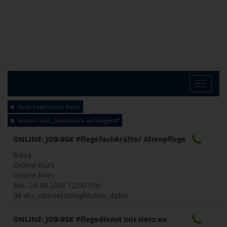
Toggle
Noch beginnende Kurse
sortiert nach „Startdatum, aufsteigend“
naviga
ONLINE: JOB-BSK Pflegefachkräfte/ Altenpflege
Riesa
Online-Kurs
Online-Kurs
Mo., 24.08.2026
12:00 Uhr
38 vhs_courseListingMobile_dates
ONLINE: JOB-BSK Pflegedienst mit Herz.eu