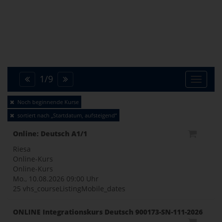
1
/
9
Toggle
Noch beginnende Kurse
sortiert nach „Startdatum, aufsteigend“
naviga
Online: Deutsch A1/1
Riesa
Online-Kurs
Online-Kurs
Mo., 10.08.2026
09:00 Uhr
25 vhs_courseListingMobile_dates
ONLINE Integrationskurs Deutsch 900173-SN-111-2026