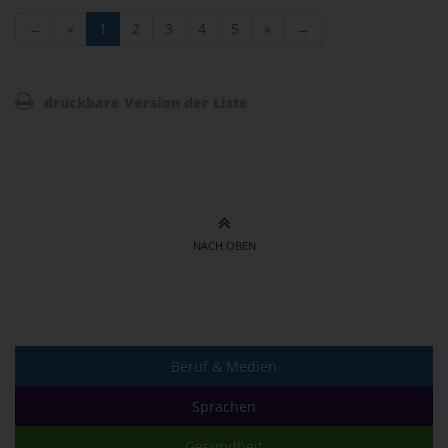
←
«
1
2
3
4
5
»
→
druckbare Version der Liste
NACH OBEN
Beruf & Medien
Sprachen
Gesundheit